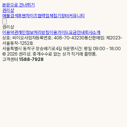
본문으로 건너뛰기
권리샵
매물검색
프랜차이즈
협력업체
집기장터
커뮤니티
권리샵
이용약관
개인정보처리방침
이용가이드
요금안내
회사소개
상호: 씨이오
사업자등록번호: 408-70-43230
통신판매업: 제2023-
서울동작-1252호
서울특별시 동작구 장승배기로4길 9
운영시간: 평일 09:00 - 18:00
©
2026
권리샵. 중개수수료 없는 상가 직거래 플랫폼.
고객센터
1588-7928