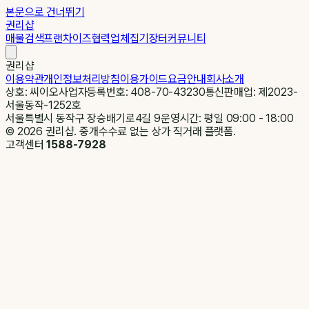
본문으로 건너뛰기
권리샵
매물검색
프랜차이즈
협력업체
집기장터
커뮤니티
권리샵
이용약관
개인정보처리방침
이용가이드
요금안내
회사소개
상호: 씨이오
사업자등록번호: 408-70-43230
통신판매업: 제2023-
서울동작-1252호
서울특별시 동작구 장승배기로4길 9
운영시간: 평일 09:00 - 18:00
©
2026
권리샵. 중개수수료 없는 상가 직거래 플랫폼.
고객센터
1588-7928