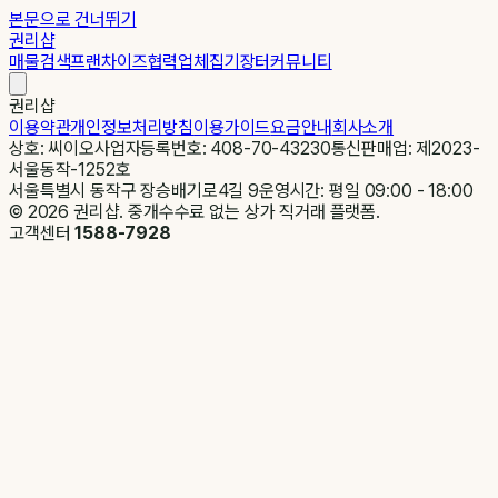
본문으로 건너뛰기
권리샵
매물검색
프랜차이즈
협력업체
집기장터
커뮤니티
권리샵
이용약관
개인정보처리방침
이용가이드
요금안내
회사소개
상호: 씨이오
사업자등록번호: 408-70-43230
통신판매업: 제2023-
서울동작-1252호
서울특별시 동작구 장승배기로4길 9
운영시간: 평일 09:00 - 18:00
©
2026
권리샵. 중개수수료 없는 상가 직거래 플랫폼.
고객센터
1588-7928