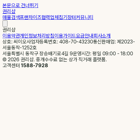
본문으로 건너뛰기
권리샵
매물검색
프랜차이즈
협력업체
집기장터
커뮤니티
권리샵
이용약관
개인정보처리방침
이용가이드
요금안내
회사소개
상호: 씨이오
사업자등록번호: 408-70-43230
통신판매업: 제2023-
서울동작-1252호
서울특별시 동작구 장승배기로4길 9
운영시간: 평일 09:00 - 18:00
©
2026
권리샵. 중개수수료 없는 상가 직거래 플랫폼.
고객센터
1588-7928