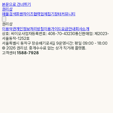
본문으로 건너뛰기
권리샵
매물검색
프랜차이즈
협력업체
집기장터
커뮤니티
권리샵
이용약관
개인정보처리방침
이용가이드
요금안내
회사소개
상호: 씨이오
사업자등록번호: 408-70-43230
통신판매업: 제2023-
서울동작-1252호
서울특별시 동작구 장승배기로4길 9
운영시간: 평일 09:00 - 18:00
©
2026
권리샵. 중개수수료 없는 상가 직거래 플랫폼.
고객센터
1588-7928