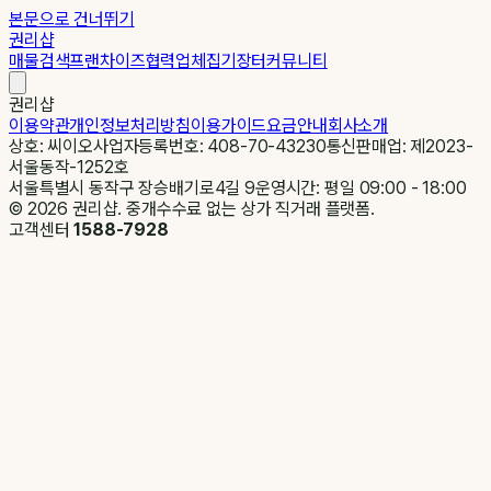
본문으로 건너뛰기
권리샵
매물검색
프랜차이즈
협력업체
집기장터
커뮤니티
권리샵
이용약관
개인정보처리방침
이용가이드
요금안내
회사소개
상호: 씨이오
사업자등록번호: 408-70-43230
통신판매업: 제2023-
서울동작-1252호
서울특별시 동작구 장승배기로4길 9
운영시간: 평일 09:00 - 18:00
©
2026
권리샵. 중개수수료 없는 상가 직거래 플랫폼.
고객센터
1588-7928