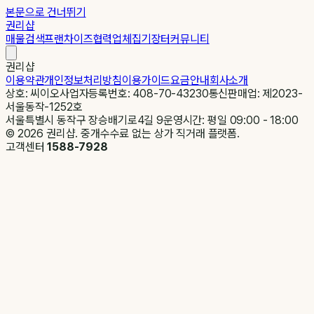
본문으로 건너뛰기
권리샵
매물검색
프랜차이즈
협력업체
집기장터
커뮤니티
권리샵
이용약관
개인정보처리방침
이용가이드
요금안내
회사소개
상호: 씨이오
사업자등록번호: 408-70-43230
통신판매업: 제2023-
서울동작-1252호
서울특별시 동작구 장승배기로4길 9
운영시간: 평일 09:00 - 18:00
©
2026
권리샵. 중개수수료 없는 상가 직거래 플랫폼.
고객센터
1588-7928