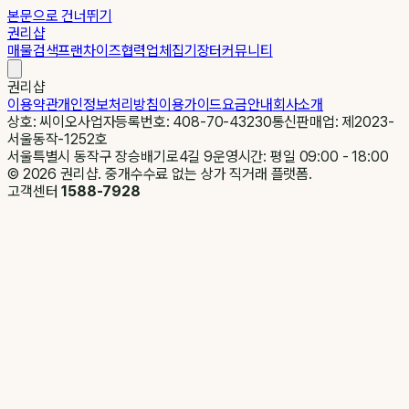
본문으로 건너뛰기
권리샵
매물검색
프랜차이즈
협력업체
집기장터
커뮤니티
권리샵
이용약관
개인정보처리방침
이용가이드
요금안내
회사소개
상호: 씨이오
사업자등록번호: 408-70-43230
통신판매업: 제2023-
서울동작-1252호
서울특별시 동작구 장승배기로4길 9
운영시간: 평일 09:00 - 18:00
©
2026
권리샵. 중개수수료 없는 상가 직거래 플랫폼.
고객센터
1588-7928