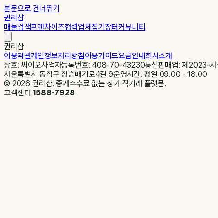
본문으로 건너뛰기
권리샵
매물검색
프랜차이즈
협력업체
집기장터
커뮤니티
권리샵
이용약관
개인정보처리방침
이용가이드
요금안내
회사소개
상호: 씨이오
사업자등록번호: 408-70-43230
통신판매업: 제2023-서
서울특별시 동작구 장승배기로4길 9
운영시간: 평일 09:00 - 18:00
©
2026
권리샵. 중개수수료 없는 상가 직거래 플랫폼.
고객센터
1588-7928