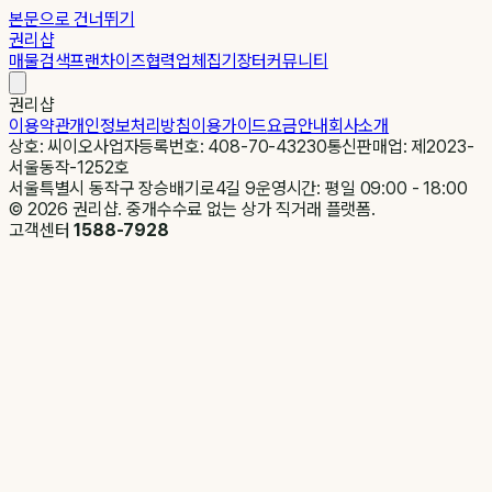
본문으로 건너뛰기
권리샵
매물검색
프랜차이즈
협력업체
집기장터
커뮤니티
권리샵
이용약관
개인정보처리방침
이용가이드
요금안내
회사소개
상호: 씨이오
사업자등록번호: 408-70-43230
통신판매업: 제2023-
서울동작-1252호
서울특별시 동작구 장승배기로4길 9
운영시간: 평일 09:00 - 18:00
©
2026
권리샵. 중개수수료 없는 상가 직거래 플랫폼.
고객센터
1588-7928