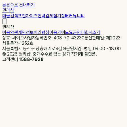
본문으로 건너뛰기
권리샵
매물검색
프랜차이즈
협력업체
집기장터
커뮤니티
권리샵
이용약관
개인정보처리방침
이용가이드
요금안내
회사소개
상호: 씨이오
사업자등록번호: 408-70-43230
통신판매업: 제2023-
서울동작-1252호
서울특별시 동작구 장승배기로4길 9
운영시간: 평일 09:00 - 18:00
©
2026
권리샵. 중개수수료 없는 상가 직거래 플랫폼.
고객센터
1588-7928