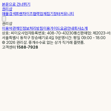
본문으로 건너뛰기
권리샵
매물검색
프랜차이즈
협력업체
집기장터
커뮤니티
권리샵
이용약관
개인정보처리방침
이용가이드
요금안내
회사소개
상호: 씨이오
사업자등록번호: 408-70-43230
통신판매업: 제2023-서
서울특별시 동작구 장승배기로4길 9
운영시간: 평일 09:00 - 18:00
©
2026
권리샵. 중개수수료 없는 상가 직거래 플랫폼.
고객센터
1588-7928