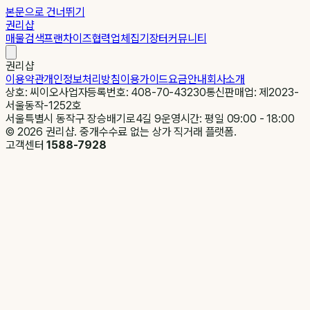
본문으로 건너뛰기
권리샵
매물검색
프랜차이즈
협력업체
집기장터
커뮤니티
권리샵
이용약관
개인정보처리방침
이용가이드
요금안내
회사소개
상호: 씨이오
사업자등록번호: 408-70-43230
통신판매업: 제2023-
서울동작-1252호
서울특별시 동작구 장승배기로4길 9
운영시간: 평일 09:00 - 18:00
©
2026
권리샵. 중개수수료 없는 상가 직거래 플랫폼.
고객센터
1588-7928