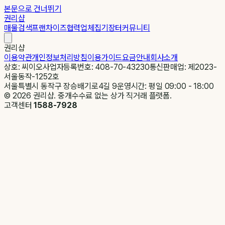
본문으로 건너뛰기
권리샵
매물검색
프랜차이즈
협력업체
집기장터
커뮤니티
권리샵
이용약관
개인정보처리방침
이용가이드
요금안내
회사소개
상호: 씨이오
사업자등록번호: 408-70-43230
통신판매업: 제2023-
서울동작-1252호
서울특별시 동작구 장승배기로4길 9
운영시간: 평일 09:00 - 18:00
©
2026
권리샵. 중개수수료 없는 상가 직거래 플랫폼.
고객센터
1588-7928