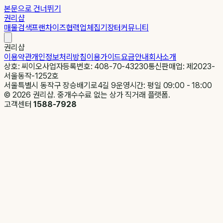
본문으로 건너뛰기
권리샵
매물검색
프랜차이즈
협력업체
집기장터
커뮤니티
권리샵
이용약관
개인정보처리방침
이용가이드
요금안내
회사소개
상호: 씨이오
사업자등록번호: 408-70-43230
통신판매업: 제2023-
서울동작-1252호
서울특별시 동작구 장승배기로4길 9
운영시간: 평일 09:00 - 18:00
©
2026
권리샵. 중개수수료 없는 상가 직거래 플랫폼.
고객센터
1588-7928