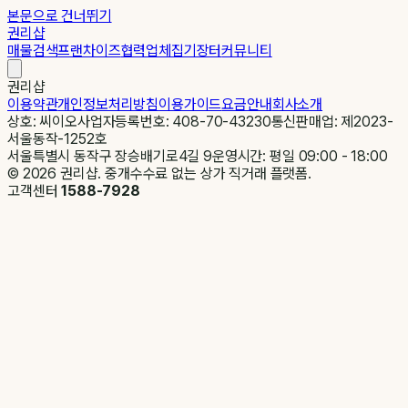
본문으로 건너뛰기
권리샵
매물검색
프랜차이즈
협력업체
집기장터
커뮤니티
권리샵
이용약관
개인정보처리방침
이용가이드
요금안내
회사소개
상호: 씨이오
사업자등록번호: 408-70-43230
통신판매업: 제2023-
서울동작-1252호
서울특별시 동작구 장승배기로4길 9
운영시간: 평일 09:00 - 18:00
©
2026
권리샵. 중개수수료 없는 상가 직거래 플랫폼.
고객센터
1588-7928