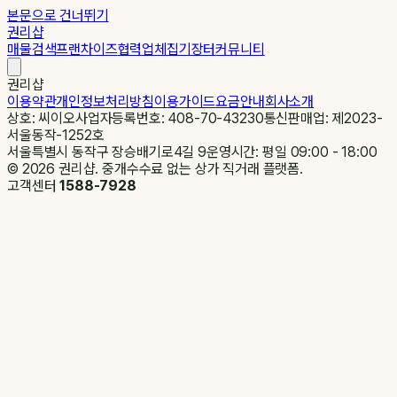
본문으로 건너뛰기
권리샵
매물검색
프랜차이즈
협력업체
집기장터
커뮤니티
권리샵
이용약관
개인정보처리방침
이용가이드
요금안내
회사소개
상호: 씨이오
사업자등록번호: 408-70-43230
통신판매업: 제2023-
서울동작-1252호
서울특별시 동작구 장승배기로4길 9
운영시간: 평일 09:00 - 18:00
©
2026
권리샵. 중개수수료 없는 상가 직거래 플랫폼.
고객센터
1588-7928