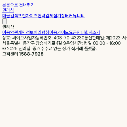
본문으로 건너뛰기
권리샵
매물검색
프랜차이즈
협력업체
집기장터
커뮤니티
권리샵
이용약관
개인정보처리방침
이용가이드
요금안내
회사소개
상호: 씨이오
사업자등록번호: 408-70-43230
통신판매업: 제2023-서
서울특별시 동작구 장승배기로4길 9
운영시간: 평일 09:00 - 18:00
©
2026
권리샵. 중개수수료 없는 상가 직거래 플랫폼.
고객센터
1588-7928