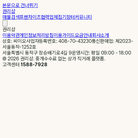
본문으로 건너뛰기
권리샵
매물검색
프랜차이즈
협력업체
집기장터
커뮤니티
권리샵
이용약관
개인정보처리방침
이용가이드
요금안내
회사소개
상호: 씨이오
사업자등록번호: 408-70-43230
통신판매업: 제2023-
서울동작-1252호
서울특별시 동작구 장승배기로4길 9
운영시간: 평일 09:00 - 18:00
©
2026
권리샵. 중개수수료 없는 상가 직거래 플랫폼.
고객센터
1588-7928