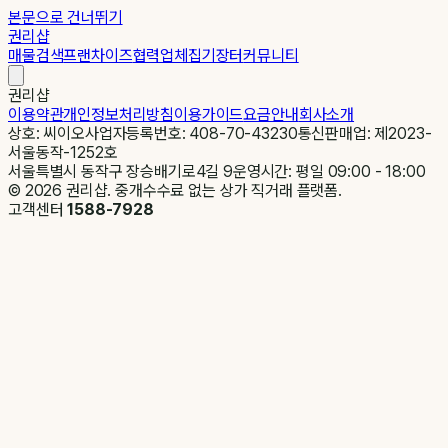
본문으로 건너뛰기
권리샵
매물검색
프랜차이즈
협력업체
집기장터
커뮤니티
권리샵
이용약관
개인정보처리방침
이용가이드
요금안내
회사소개
상호: 씨이오
사업자등록번호: 408-70-43230
통신판매업: 제2023-
서울동작-1252호
서울특별시 동작구 장승배기로4길 9
운영시간: 평일 09:00 - 18:00
©
2026
권리샵. 중개수수료 없는 상가 직거래 플랫폼.
고객센터
1588-7928