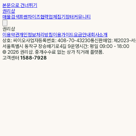
본문으로 건너뛰기
권리샵
매물검색
프랜차이즈
협력업체
집기장터
커뮤니티
권리샵
이용약관
개인정보처리방침
이용가이드
요금안내
회사소개
상호: 씨이오
사업자등록번호: 408-70-43230
통신판매업: 제2023-서
서울특별시 동작구 장승배기로4길 9
운영시간: 평일 09:00 - 18:00
©
2026
권리샵. 중개수수료 없는 상가 직거래 플랫폼.
고객센터
1588-7928