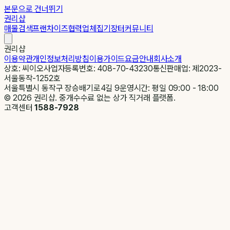
본문으로 건너뛰기
권리샵
매물검색
프랜차이즈
협력업체
집기장터
커뮤니티
권리샵
이용약관
개인정보처리방침
이용가이드
요금안내
회사소개
상호: 씨이오
사업자등록번호: 408-70-43230
통신판매업: 제2023-
서울동작-1252호
서울특별시 동작구 장승배기로4길 9
운영시간: 평일 09:00 - 18:00
©
2026
권리샵. 중개수수료 없는 상가 직거래 플랫폼.
고객센터
1588-7928