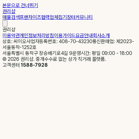
본문으로 건너뛰기
권리샵
매물검색
프랜차이즈
협력업체
집기장터
커뮤니티
권리샵
이용약관
개인정보처리방침
이용가이드
요금안내
회사소개
상호: 씨이오
사업자등록번호: 408-70-43230
통신판매업: 제2023-
서울동작-1252호
서울특별시 동작구 장승배기로4길 9
운영시간: 평일 09:00 - 18:00
©
2026
권리샵. 중개수수료 없는 상가 직거래 플랫폼.
고객센터
1588-7928