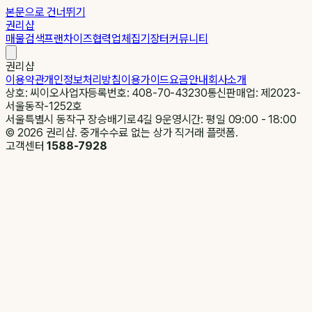
본문으로 건너뛰기
권리샵
매물검색
프랜차이즈
협력업체
집기장터
커뮤니티
권리샵
이용약관
개인정보처리방침
이용가이드
요금안내
회사소개
상호: 씨이오
사업자등록번호: 408-70-43230
통신판매업: 제2023-
서울동작-1252호
서울특별시 동작구 장승배기로4길 9
운영시간: 평일 09:00 - 18:00
©
2026
권리샵. 중개수수료 없는 상가 직거래 플랫폼.
고객센터
1588-7928