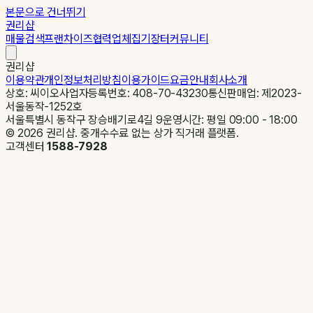
본문으로 건너뛰기
권리샵
매물검색
프랜차이즈
협력업체
집기장터
커뮤니티
권리샵
이용약관
개인정보처리방침
이용가이드
요금안내
회사소개
상호: 씨이오
사업자등록번호: 408-70-43230
통신판매업: 제2023-
서울동작-1252호
서울특별시 동작구 장승배기로4길 9
운영시간: 평일 09:00 - 18:00
©
2026
권리샵. 중개수수료 없는 상가 직거래 플랫폼.
고객센터
1588-7928