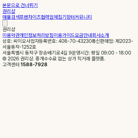
본문으로 건너뛰기
권리샵
매물검색
프랜차이즈
협력업체
집기장터
커뮤니티
권리샵
이용약관
개인정보처리방침
이용가이드
요금안내
회사소개
상호: 씨이오
사업자등록번호: 408-70-43230
통신판매업: 제2023-
서울동작-1252호
서울특별시 동작구 장승배기로4길 9
운영시간: 평일 09:00 - 18:00
©
2026
권리샵. 중개수수료 없는 상가 직거래 플랫폼.
고객센터
1588-7928