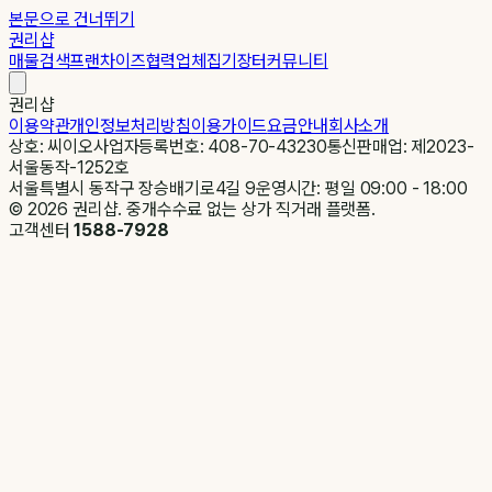
본문으로 건너뛰기
권리샵
매물검색
프랜차이즈
협력업체
집기장터
커뮤니티
권리샵
이용약관
개인정보처리방침
이용가이드
요금안내
회사소개
상호: 씨이오
사업자등록번호: 408-70-43230
통신판매업: 제2023-
서울동작-1252호
서울특별시 동작구 장승배기로4길 9
운영시간: 평일 09:00 - 18:00
©
2026
권리샵. 중개수수료 없는 상가 직거래 플랫폼.
고객센터
1588-7928