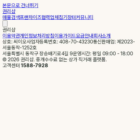
본문으로 건너뛰기
권리샵
매물검색
프랜차이즈
협력업체
집기장터
커뮤니티
권리샵
이용약관
개인정보처리방침
이용가이드
요금안내
회사소개
상호: 씨이오
사업자등록번호: 408-70-43230
통신판매업: 제2023-
서울동작-1252호
서울특별시 동작구 장승배기로4길 9
운영시간: 평일 09:00 - 18:00
©
2026
권리샵. 중개수수료 없는 상가 직거래 플랫폼.
고객센터
1588-7928