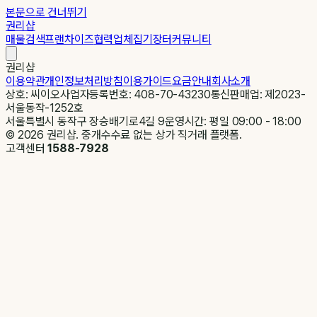
본문으로 건너뛰기
권리샵
매물검색
프랜차이즈
협력업체
집기장터
커뮤니티
권리샵
이용약관
개인정보처리방침
이용가이드
요금안내
회사소개
상호: 씨이오
사업자등록번호: 408-70-43230
통신판매업: 제2023-
서울동작-1252호
서울특별시 동작구 장승배기로4길 9
운영시간: 평일 09:00 - 18:00
©
2026
권리샵. 중개수수료 없는 상가 직거래 플랫폼.
고객센터
1588-7928