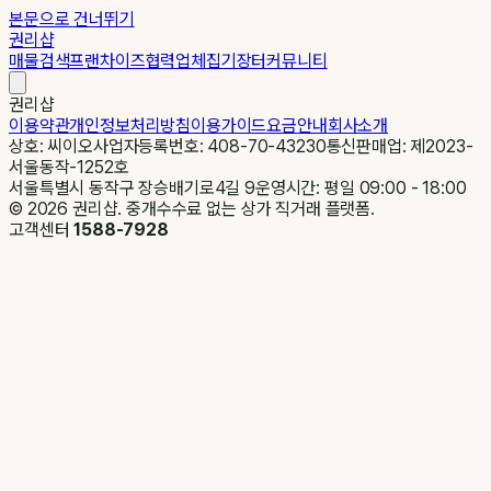
본문으로 건너뛰기
권리샵
매물검색
프랜차이즈
협력업체
집기장터
커뮤니티
권리샵
이용약관
개인정보처리방침
이용가이드
요금안내
회사소개
상호: 씨이오
사업자등록번호: 408-70-43230
통신판매업: 제2023-
서울동작-1252호
서울특별시 동작구 장승배기로4길 9
운영시간: 평일 09:00 - 18:00
©
2026
권리샵. 중개수수료 없는 상가 직거래 플랫폼.
고객센터
1588-7928