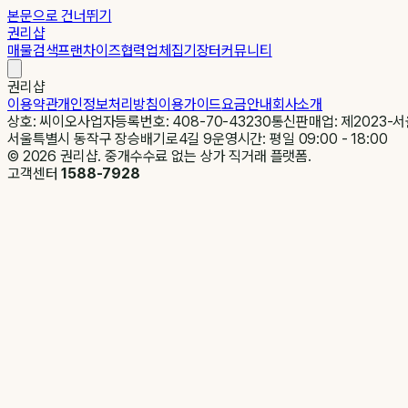
본문으로 건너뛰기
권리샵
매물검색
프랜차이즈
협력업체
집기장터
커뮤니티
권리샵
이용약관
개인정보처리방침
이용가이드
요금안내
회사소개
상호: 씨이오
사업자등록번호: 408-70-43230
통신판매업: 제2023-서
서울특별시 동작구 장승배기로4길 9
운영시간: 평일 09:00 - 18:00
©
2026
권리샵. 중개수수료 없는 상가 직거래 플랫폼.
고객센터
1588-7928