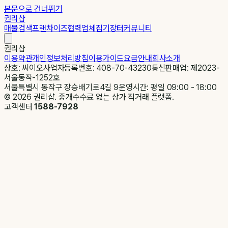
본문으로 건너뛰기
권리샵
매물검색
프랜차이즈
협력업체
집기장터
커뮤니티
권리샵
이용약관
개인정보처리방침
이용가이드
요금안내
회사소개
상호: 씨이오
사업자등록번호: 408-70-43230
통신판매업: 제2023-
서울동작-1252호
서울특별시 동작구 장승배기로4길 9
운영시간: 평일 09:00 - 18:00
©
2026
권리샵. 중개수수료 없는 상가 직거래 플랫폼.
고객센터
1588-7928