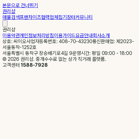
본문으로 건너뛰기
권리샵
매물검색
프랜차이즈
협력업체
집기장터
커뮤니티
권리샵
이용약관
개인정보처리방침
이용가이드
요금안내
회사소개
상호: 씨이오
사업자등록번호: 408-70-43230
통신판매업: 제2023-
서울동작-1252호
서울특별시 동작구 장승배기로4길 9
운영시간: 평일 09:00 - 18:00
©
2026
권리샵. 중개수수료 없는 상가 직거래 플랫폼.
고객센터
1588-7928