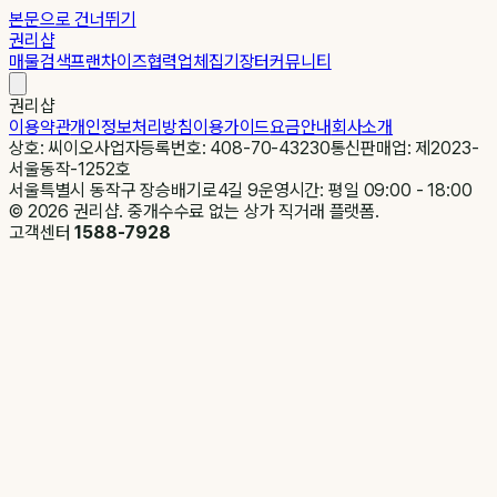
본문으로 건너뛰기
권리샵
매물검색
프랜차이즈
협력업체
집기장터
커뮤니티
권리샵
이용약관
개인정보처리방침
이용가이드
요금안내
회사소개
상호: 씨이오
사업자등록번호: 408-70-43230
통신판매업: 제2023-
서울동작-1252호
서울특별시 동작구 장승배기로4길 9
운영시간: 평일 09:00 - 18:00
©
2026
권리샵. 중개수수료 없는 상가 직거래 플랫폼.
고객센터
1588-7928