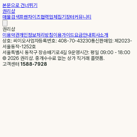
본문으로 건너뛰기
권리샵
매물검색
프랜차이즈
협력업체
집기장터
커뮤니티
권리샵
이용약관
개인정보처리방침
이용가이드
요금안내
회사소개
상호: 씨이오
사업자등록번호: 408-70-43230
통신판매업: 제2023-
서울동작-1252호
서울특별시 동작구 장승배기로4길 9
운영시간: 평일 09:00 - 18:00
©
2026
권리샵. 중개수수료 없는 상가 직거래 플랫폼.
고객센터
1588-7928