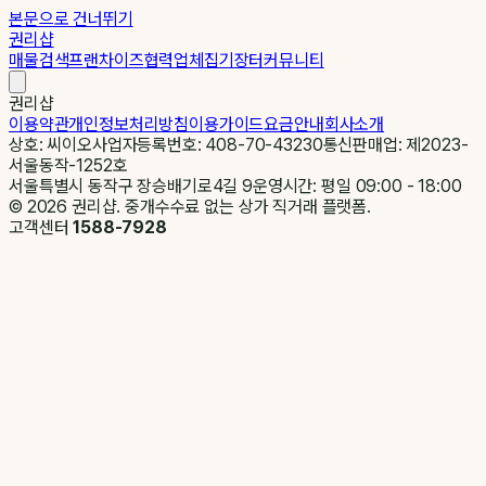
본문으로 건너뛰기
권리샵
매물검색
프랜차이즈
협력업체
집기장터
커뮤니티
권리샵
이용약관
개인정보처리방침
이용가이드
요금안내
회사소개
상호: 씨이오
사업자등록번호: 408-70-43230
통신판매업: 제2023-
서울동작-1252호
서울특별시 동작구 장승배기로4길 9
운영시간: 평일 09:00 - 18:00
©
2026
권리샵. 중개수수료 없는 상가 직거래 플랫폼.
고객센터
1588-7928