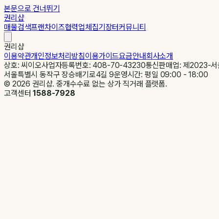
본문으로 건너뛰기
권리샵
매물검색
프랜차이즈
협력업체
집기장터
커뮤니티
권리샵
이용약관
개인정보처리방침
이용가이드
요금안내
회사소개
상호: 씨이오
사업자등록번호: 408-70-43230
통신판매업: 제2023-서
서울특별시 동작구 장승배기로4길 9
운영시간: 평일 09:00 - 18:00
©
2026
권리샵. 중개수수료 없는 상가 직거래 플랫폼.
고객센터
1588-7928