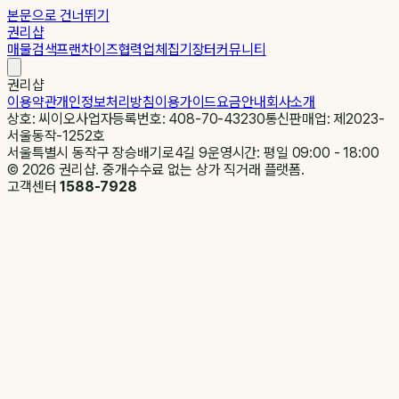
본문으로 건너뛰기
권리샵
매물검색
프랜차이즈
협력업체
집기장터
커뮤니티
권리샵
이용약관
개인정보처리방침
이용가이드
요금안내
회사소개
상호: 씨이오
사업자등록번호: 408-70-43230
통신판매업: 제2023-
서울동작-1252호
서울특별시 동작구 장승배기로4길 9
운영시간: 평일 09:00 - 18:00
©
2026
권리샵. 중개수수료 없는 상가 직거래 플랫폼.
고객센터
1588-7928