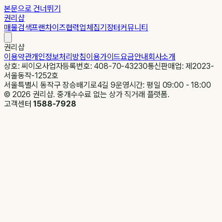
본문으로 건너뛰기
권리샵
매물검색
프랜차이즈
협력업체
집기장터
커뮤니티
권리샵
이용약관
개인정보처리방침
이용가이드
요금안내
회사소개
상호: 씨이오
사업자등록번호: 408-70-43230
통신판매업: 제2023-
서울동작-1252호
서울특별시 동작구 장승배기로4길 9
운영시간: 평일 09:00 - 18:00
©
2026
권리샵. 중개수수료 없는 상가 직거래 플랫폼.
고객센터
1588-7928