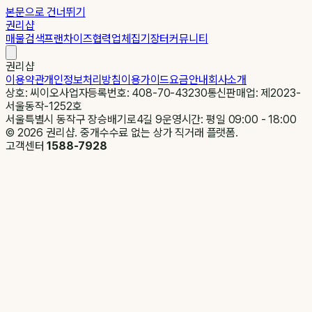
본문으로 건너뛰기
권리샵
매물검색
프랜차이즈
협력업체
집기장터
커뮤니티
권리샵
이용약관
개인정보처리방침
이용가이드
요금안내
회사소개
상호: 씨이오
사업자등록번호: 408-70-43230
통신판매업: 제2023-
서울동작-1252호
서울특별시 동작구 장승배기로4길 9
운영시간: 평일 09:00 - 18:00
©
2026
권리샵. 중개수수료 없는 상가 직거래 플랫폼.
고객센터
1588-7928