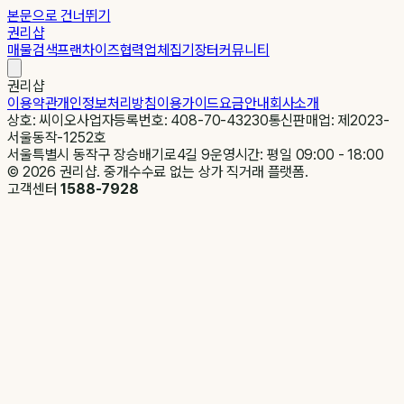
본문으로 건너뛰기
권리샵
매물검색
프랜차이즈
협력업체
집기장터
커뮤니티
권리샵
이용약관
개인정보처리방침
이용가이드
요금안내
회사소개
상호: 씨이오
사업자등록번호: 408-70-43230
통신판매업: 제2023-
서울동작-1252호
서울특별시 동작구 장승배기로4길 9
운영시간: 평일 09:00 - 18:00
©
2026
권리샵. 중개수수료 없는 상가 직거래 플랫폼.
고객센터
1588-7928