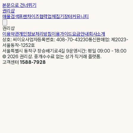
본문으로 건너뛰기
권리샵
매물검색
프랜차이즈
협력업체
집기장터
커뮤니티
권리샵
이용약관
개인정보처리방침
이용가이드
요금안내
회사소개
상호: 씨이오
사업자등록번호: 408-70-43230
통신판매업: 제2023-
서울동작-1252호
서울특별시 동작구 장승배기로4길 9
운영시간: 평일 09:00 - 18:00
©
2026
권리샵. 중개수수료 없는 상가 직거래 플랫폼.
고객센터
1588-7928