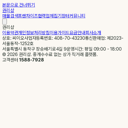
본문으로 건너뛰기
권리샵
매물검색
프랜차이즈
협력업체
집기장터
커뮤니티
권리샵
이용약관
개인정보처리방침
이용가이드
요금안내
회사소개
상호: 씨이오
사업자등록번호: 408-70-43230
통신판매업: 제2023-
서울동작-1252호
서울특별시 동작구 장승배기로4길 9
운영시간: 평일 09:00 - 18:00
©
2026
권리샵. 중개수수료 없는 상가 직거래 플랫폼.
고객센터
1588-7928