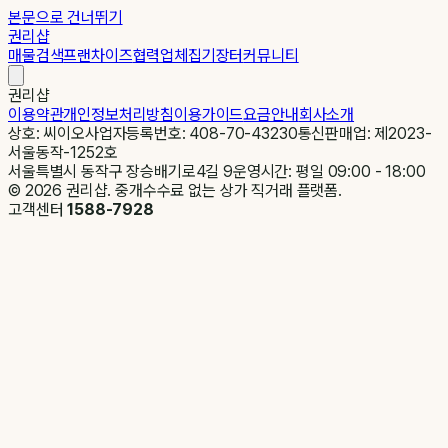
본문으로 건너뛰기
권리샵
매물검색
프랜차이즈
협력업체
집기장터
커뮤니티
권리샵
이용약관
개인정보처리방침
이용가이드
요금안내
회사소개
상호: 씨이오
사업자등록번호: 408-70-43230
통신판매업: 제2023-
서울동작-1252호
서울특별시 동작구 장승배기로4길 9
운영시간: 평일 09:00 - 18:00
©
2026
권리샵. 중개수수료 없는 상가 직거래 플랫폼.
고객센터
1588-7928