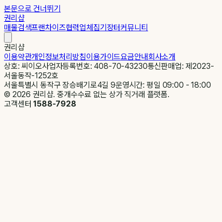
본문으로 건너뛰기
권리샵
매물검색
프랜차이즈
협력업체
집기장터
커뮤니티
권리샵
이용약관
개인정보처리방침
이용가이드
요금안내
회사소개
상호: 씨이오
사업자등록번호: 408-70-43230
통신판매업: 제2023-
서울동작-1252호
서울특별시 동작구 장승배기로4길 9
운영시간: 평일 09:00 - 18:00
©
2026
권리샵. 중개수수료 없는 상가 직거래 플랫폼.
고객센터
1588-7928