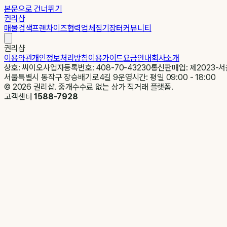
본문으로 건너뛰기
권리샵
매물검색
프랜차이즈
협력업체
집기장터
커뮤니티
권리샵
이용약관
개인정보처리방침
이용가이드
요금안내
회사소개
상호: 씨이오
사업자등록번호: 408-70-43230
통신판매업: 제2023-서
서울특별시 동작구 장승배기로4길 9
운영시간: 평일 09:00 - 18:00
©
2026
권리샵. 중개수수료 없는 상가 직거래 플랫폼.
고객센터
1588-7928