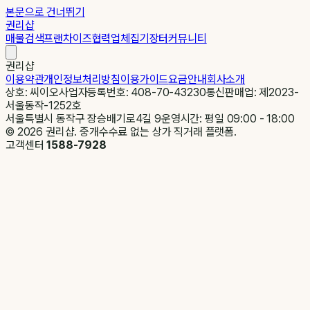
본문으로 건너뛰기
권리샵
매물검색
프랜차이즈
협력업체
집기장터
커뮤니티
권리샵
이용약관
개인정보처리방침
이용가이드
요금안내
회사소개
상호: 씨이오
사업자등록번호: 408-70-43230
통신판매업: 제2023-
서울동작-1252호
서울특별시 동작구 장승배기로4길 9
운영시간: 평일 09:00 - 18:00
©
2026
권리샵. 중개수수료 없는 상가 직거래 플랫폼.
고객센터
1588-7928