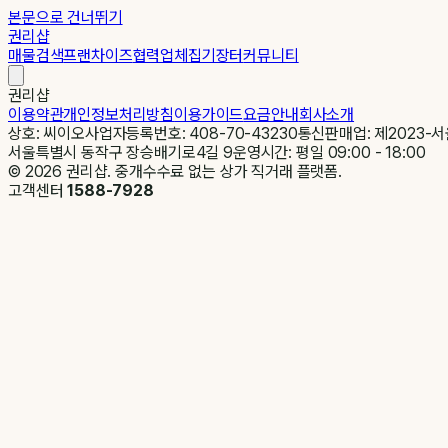
본문으로 건너뛰기
권리샵
매물검색
프랜차이즈
협력업체
집기장터
커뮤니티
권리샵
이용약관
개인정보처리방침
이용가이드
요금안내
회사소개
상호: 씨이오
사업자등록번호: 408-70-43230
통신판매업: 제2023-서
서울특별시 동작구 장승배기로4길 9
운영시간: 평일 09:00 - 18:00
©
2026
권리샵. 중개수수료 없는 상가 직거래 플랫폼.
고객센터
1588-7928