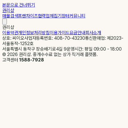
본문으로 건너뛰기
권리샵
매물검색
프랜차이즈
협력업체
집기장터
커뮤니티
권리샵
이용약관
개인정보처리방침
이용가이드
요금안내
회사소개
상호: 씨이오
사업자등록번호: 408-70-43230
통신판매업: 제2023-
서울동작-1252호
서울특별시 동작구 장승배기로4길 9
운영시간: 평일 09:00 - 18:00
©
2026
권리샵. 중개수수료 없는 상가 직거래 플랫폼.
고객센터
1588-7928