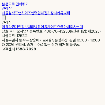
본문으로 건너뛰기
권리샵
매물검색
프랜차이즈
협력업체
집기장터
커뮤니티
권리샵
이용약관
개인정보처리방침
이용가이드
요금안내
회사소개
상호: 씨이오
사업자등록번호: 408-70-43230
통신판매업: 제2023-
서울동작-1252호
서울특별시 동작구 장승배기로4길 9
운영시간: 평일 09:00 - 18:00
©
2026
권리샵. 중개수수료 없는 상가 직거래 플랫폼.
고객센터
1588-7928